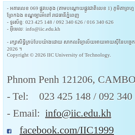
- អគារលេខ 069 ផ្លូវបេតុង (តាមបណ្តោយផ្លូវជាតិលេខ 1) ភូមិតាព្រហ្ម 
ព្រែកឯង ខណ្ឌច្បារអំពៅ រាជធានីភ្នំពេញ
- ទូរស័ព្ទៈ 023 425 148 / 092 340 626 / 016 340 626
- អ៊ីមេលៈ info@iic.edu.kh
- រក្សាសិទ្ធិគ្រប់បែបយ៉ាងដោយ សាកលវិទ្យាល័យអាយអាយស៊ីនៃបច្ចេកវិទ្យ
2026 ។
Copyright ©
2026 IIC University of Technology.
Phnom Penh 121206, CAMB
- Tel: 023 425 148 / 092 340 
- Email:
info@iic.edu.kh
facebook.com/IIC1999