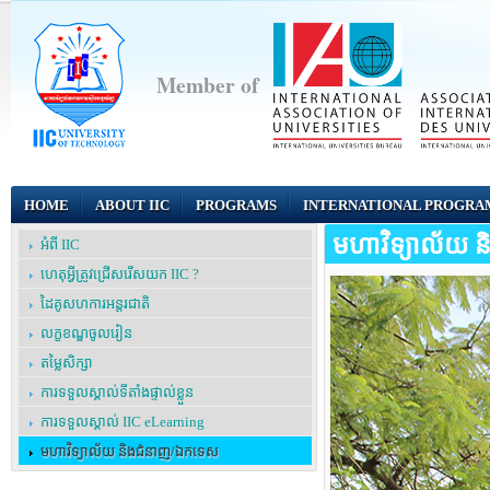
Member of
HOME
ABOUT IIC
PROGRAMS
INTERNATIONAL PROGRA
មហាវិទ្យាល័យ 
អំពី IIC
ហេតុអ្វីត្រូវជ្រើសរើសយក IIC ?
ដៃគូសហការអន្តរជាតិ
លក្ខខណ្ឌចូលរៀន
តម្លៃសិក្សា
ការទទួលស្គាល់ទីតាំងផ្ទាល់ខ្លួន
ការទទួលស្គាល់ IIC eLearning
មហាវិទ្យាល័យ និងជំនាញ/ឯកទេស