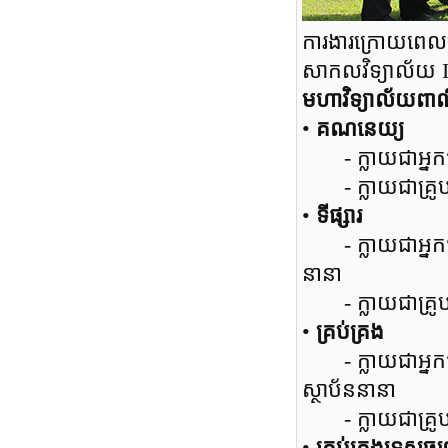
ការងារក្រោយពេល
សាកលវិទ្យាល័យ I
មហាវិទ្យាល័យពាណិ
•
គណនេយ្យ
- ក្លាយជាអ្នកជំ
- ក្លាយជាគ្រូបង្
•
ទីផ្សារ
- ក្លាយជាអ្នកជំន
នានា
- ក្លាយជាគ្រូបង្រ
•
គ្រប់គ្រង
- ក្លាយជាអ្នកជំន
ស្ថាប័ននានា
- ក្លាយជាគ្រូបង្រ