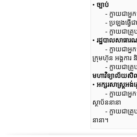
•
ច្បាប់
- ក្លាយជាអ្នកជំន
- ប្រឡងធ្វើជាម
- ក្លាយជាគ្រូបង្រ
•
រដ្ឋបាលសាធារ
- ក្លាយជាអ្នកជ
ក្រុមហ៊ុន អង្គការ 
- ក្លាយជាគ្រូបង
មហាវិទ្យាល័យសិល្
•
អក្សរសាស្ត្រអង់គ
- ក្លាយជាអ្នកជំ
ស្ថាប័ននានា
- ក្លាយជាគ្រូបង្រ
នានា។