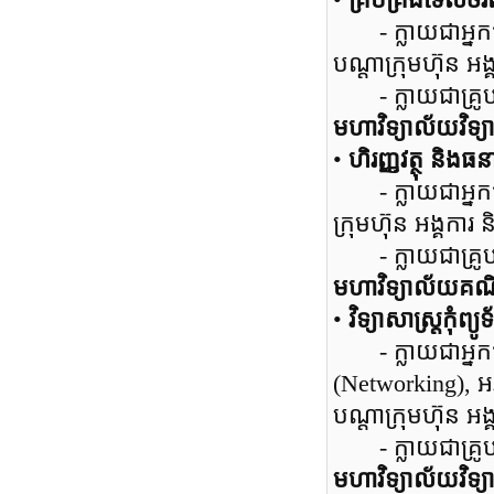
•
គ្រប់គ្រងទេសច
- ក្លាយជាអ្នកជំ
បណ្តាក្រុមហ៊ុន អង
- ក្លាយជាគ្រូបង្
មហាវិទ្យាល័យវិទ្យាស
•
ហិរញ្ញវត្ថុ និងធន
- ក្លាយជាអ្នកជំន
ក្រុមហ៊ុន អង្គការ 
- ក្លាយជាគ្រូបង្រ
មហាវិទ្យាល័យគណិតស
•
វិទ្យាសាស្ត្រកុំព្យូទ័
- ក្លាយជាអ្នកជំ
(Networking), អ
បណ្តាក្រុមហ៊ុន អង
- ក្លាយជាគ្រូបង្រៀ
មហាវិទ្យាល័យវិទ្យ