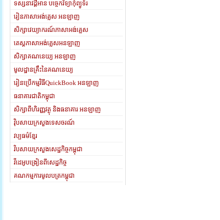
ទស្សនាវដ្តីអាន បច្ចេកវិទ្យាកុំព្យូទ័រ
រៀនភាសាអង់គ្លេស អនឡាញ
សិក្សាវេយ្យាករណ៍ភាសាអង់គ្លេស
តេស្តភាសាអង់គ្លេសអនឡាញ
សិក្សាគណនេយ្យ អនឡាញ
មូលដ្ឋានគ្រឹះនៃគណនេយ្យ
រៀនប្រើកម្មវិធីQuickBook អនឡាញ
ធនាគារជាតិកម្ពុជា
សិក្សាពីហិរញ្ញវត្ថុ និងធនាគារ អនឡាញ
វ៉ិបសាយក្រសួងទេសចរណ៍
វប្បធម៌ខ្មែរ
វិបសាយក្រសួងសេដ្ឋកិច្ចកម្ពុជា
វីដេអូបង្រៀនពីសេដ្ឋកិច្ច
គណកម្មការមូលបត្រកម្ពុជា