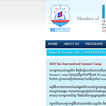
Member of
HOME
ABOUT IIC
PROGRAMS
News & Events |
IIC UNIVERSITY
2026 Sias International Summer Camp
សកម្មភាពរបស់បុគ្គលិក និងនិស្សិតរបស់សាកលវិទ្យាល
Summer Camp ដែលប្រព្រឹត្តទៅនៅទីក្រុង Zhengzhou
២០២៦ ក្រោមការរៀបចំរបស់សាកលវិទ្យាល័យ Sias
កម្មវិធីនេះមានគោលបំណងផ្តល់ឱកាសដល់អ្នកចូលរួមក្នុ
សកម្មភាពសង្គម ការកសាងបណ្តាញទំនាក់ទំនងអន្តរជាតិ 
តាមរយៈសកម្មភាពសិក្សា និងដំណើរកម្សាន្តវប្បធម៌ផ
បន្ទាប់ពីបានបញ្ចប់កម្មវិធីដោយជោគជ័យ បុគ្គលិក 