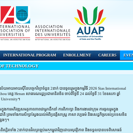
INTERNATIONAL PROGRAM
ENROLLMENT
CAREERS
EVE
 OF TECHNOLOGY
័យអាយអាយស៊ីនៃបច្ចេកវិទ្យាចំនួន 2នាក់ បានចូលរួមក្នុងកម្មវិធី 2026 Sias International
 ខេត្ត Henan សាធារណរដ្ឋប្រជាមានិតចិន ចាប់ពីថ្ងៃទី 24 ដល់ថ្ងៃទី 31 ខែឧសភា ឆ្នាំ
 University។
ងការអភិវឌ្ឍសមត្ថភាពភាពជាអ្នកដឹកនាំ ការពិភាក្សា និងការងារជាក្រុម ការចូលរួមក្នុង
ព្រមទាំងការសិក្សាស្វែងយល់អំពីប្រវត្តិសាស្ត្រ ភាសា វប្បធម៌ និងសេដ្ឋកិច្ចរបស់ប្រទេសចិន
្សេងៗ។
និងនិស្សិតទាំង 2នាក់បានវិលត្រឡប់មកកម្ពុជាវិញដោយសុវត្ថិភាព និងទទួលបានបទពិសោធន៍