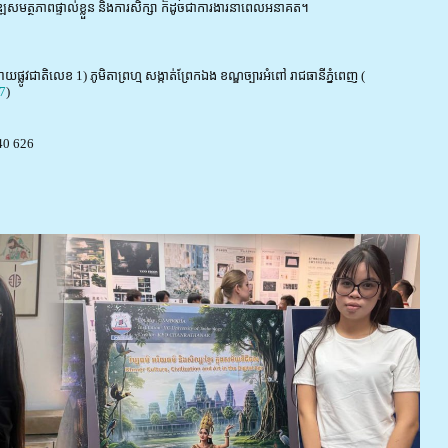
្ឍសមត្ថភាពផ្ទាល់ខ្លួន និងការសិក្សា ក៏ដូចជាការងារនាពេលអនាគត។
្លូវជាតិលេខ 1) ភូមិតាព្រហ្ម សង្កាត់ព្រែកឯង ខណ្ឌច្បារអំពៅ រាជធានីភ្នំពេញ (
7
)
40 626