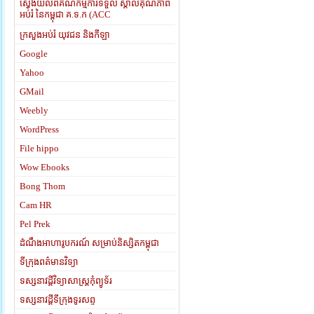
ស្វែងយល់ពីគណកម្មការទទួល ស្គាល់គុណភាព
អប់រំ នៃកម្ពុជា គ.ទ.ក (ACC
ក្រសួងអប់រំ យុវជន និងកីឡា
Google
Yahoo
GMail
Weebly
WordPress
File hippo
Wow Ebooks
Bong Thom
Cam HR
Pel Prek
ដំណឹងអាហារូបករណ៍ សម្រាប់និស្សិតកម្ពុជា
ទីក្រុងពត៌មានវិទ្យា
ទស្សនាវដ្តីវិទ្យាសាស្រ្តកុំព្យូទ័រ
ទស្សនាវដ្តីទីក្រុងទូរសព្ទ