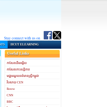
Stay connect with us on
NTS
IICUT ELEARNING
Useful Links
កាសែតដើមអម្ពិល
កាសែតកោះសន្តិភាព
មជ្ឈមណ្ឌលពត៌មានស្រ្តីកម្ពុជា
វិបសាយ CEN
Iknow
CNN
BBC