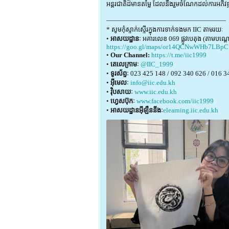
អន្តរជាតិដ៏មានតម្លៃ ដែលនឹងរួមចំណែកដល់ការអភិវឌ
——————————————————
* សូមកុំស្ទាក់ស្ទើរក្នុងការទាក់ទងមក IIC តាមរយៈ
•
អាសយដ្ឋានៈ
អគារលេខ 069 ផ្លូវបេតុង (តាមបណ្តោយផ
https://goo.gl/maps/or14QCNwWHb7LBpC
•
Our Channel:
https://t.me/iic1999
•
តេលេក្រាមៈ
@IIC_1999
•
ទូរស័ព្ទៈ
023 425 148 / 092 340 626 / 016 3
•
អ៊ីមេលៈ
info@iic.edu.kh
•
វ៉ិបសាយៈ
www.iic.edu.kh
•
ហ្វេសប៊ុកៈ
www.facebook.com/iic1999
•
អាសយដ្ឋានអ៊ីឡឺននីងៈ
elearning.iic.edu.kh