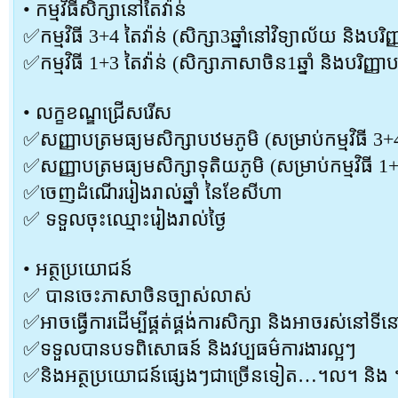
• កម្មវិធីសិក្សានៅតៃវ៉ាន់
✅កម្មវិធី 3+4 តៃវ៉ាន់ (សិក្សា3ឆ្នាំនៅវិទ្យាល័យ និងបរិញ្ញ
✅កម្មវិធី 1+3 តៃវ៉ាន់ (សិក្សាភាសាចិន1ឆ្នាំ និងបរិញ្ញាបត្
• លក្ខខណ្ឌជ្រើសរើស
✅សញ្ញាបត្រមធ្យមសិក្សាបឋមភូមិ (សម្រាប់កម្មវិធី 3+4 
✅សញ្ញាបត្រមធ្យមសិក្សាទុតិយភូមិ (សម្រាប់កម្មវិធី 1+3
✅ចេញដំណើររៀងរាល់ឆ្នាំ នៃខែសីហា
✅ ទទួលចុះឈ្មោះរៀងរាល់ថ្ងៃ
• អត្ថប្រយោជន៍
✅ បានចេះភាសាចិនច្បាស់លាស់
✅អាចធ្វើការដើម្បីផ្គត់ផ្គង់ការសិក្សា និងអាចរស់នៅទី
✅ទទួលបានបទពិសោធន៍ និងវប្បធម៌ការងារល្អៗ
✅និងអត្ថប្រយោជន៍ផ្សេងៗជាច្រើនទៀត…។ល។ និង