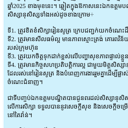
ឆ្នាំ2025 ខាងមុខនេះ។ ឆ្លៀតក្នុងឱកាសនេះឯកឧត្តមប
សិស្សានុសិស្សទាំងអស់ដូចខាងក្រោម÷
ទី1. ត្រូវខិតខំសិក្សារៀនសូត្រ ក្រេបជញ្ជក់យកចំណេ
ទី2. ត្រូវមានសីលធម៌ល្អ មានភាពស្មោះត្រង់ គោរពវិ
របស់ក្រុមហ៊ុន
ទី3. ត្រូវយកចិត្តទុកដាក់ខ្ពស់លើបញ្ហាសុខភាពផ្ទាល់ខ្ល
ទី4. ត្រូវមានកិច្ចសហប្រតិបត្តិការល្អ ជាមួយមិត្តសិស្ស
ដែលរស់នៅរៀនសូត្រ និងបំពេញការងាររួមគ្នាដើម្បីផ្លាស
ចំណេះជំនាញ។
ជាទីបញ្ចប់ឯកឧត្តមបណ្ឌិតបានជូនពរដល់សិស្សានុ
លើការសិក្សា ទទួលបាននូវសេចក្តីសុខ និងសេចក្តីចម្រ
នៅតៃវ៉ាន់។