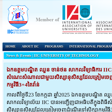
Member of
HOME
ABOUT IIC
PROGRAMS
INTERNATIONAL PROGRA
News & Events |
IIC UNIVERSITY OF TECHNOLOGY
ឯកឧត្តមបណ្ឌិត ឈួន ចាន់ថន សាកលវិទ្យាធិការ IIC ប
សំណេះសំណាល​ជាមួយសិស្សានុសិស្ស​ដែលត្រៀមចេញ
កម្មវិធី3+4តៃវ៉ាន់
កាលពីថ្ងៃទី23 ខែកក្កដា ឆ្នាំ2025 ឯកឧត្តមបណ្ឌិត ឈ
សាកលវិទ្យាល័យ IIC បានអញ្ជើញជាអធិបតីក្នុងព
សិស្សានុសិស្សដែលត្រៀមចេញដំណើរទៅសិក្សាកម្មវិធី3+4