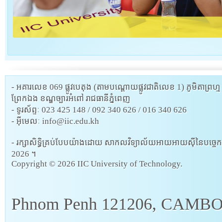
- អគារលេខ 069 ផ្លូវបេតុង (តាមបណ្តោយផ្លូវជាតិលេខ 1) ភូមិតាព្រហ្ម 
ព្រែកឯង ខណ្ឌច្បារអំពៅ រាជធានីភ្នំពេញ
- ទូរស័ព្ទៈ 023 425 148 / 092 340 626 / 016 340 626
- អ៊ីមេលៈ info@iic.edu.kh
- រក្សាសិទ្ធិគ្រប់បែបយ៉ាងដោយ សាកលវិទ្យាល័យអាយអាយស៊ីនៃបច្ចេកវិទ្យ
2026 ។
Copyright ©
2026 IIC University of Technology.
Phnom Penh 121206, CAMB