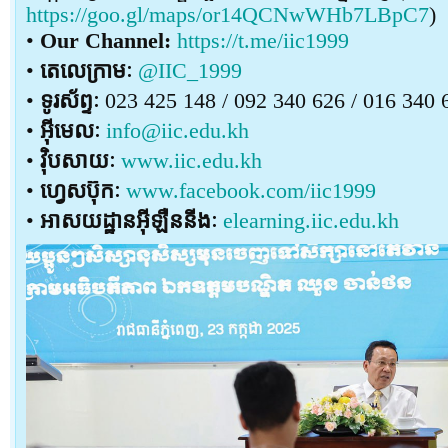
https://goo.gl/maps/or14QCNwWHb7LBpC7
)
•
Our Channel:
https://t.me/iic1999
•
តេលេក្រាមៈ
@IIC_1999
•
ទូរស័ព្ទៈ
023 425 148 / 092 340 626 / 016 340 
•
អ៊ីមេលៈ
info@iic.edu.kh
•
វ៉ិបសាយៈ
www.iic.edu.kh
•
ហ្វេសប៊ុកៈ
www.facebook.com/iic1999
•
អាសយដ្ឋានអ៊ីឡឺននីងៈ
elearning.iic.edu.kh