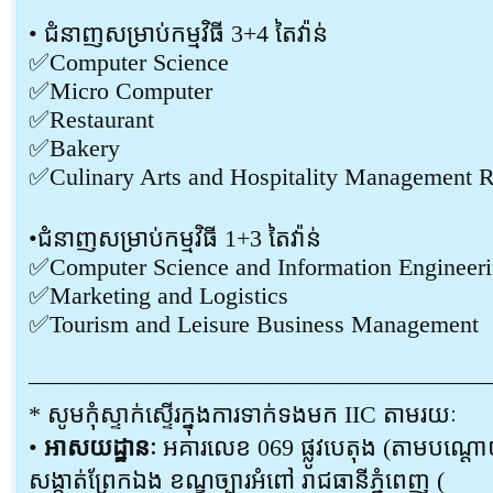
• ជំនាញសម្រាប់កម្មវិធី 3+4 តៃវ៉ាន់
✅Computer Science
✅Micro Computer
✅Restaurant
✅Bakery
✅Culinary Arts and Hospitality Management R
•ជំនាញសម្រាប់កម្មវិធី 1+3 តៃវ៉ាន់
✅Computer Science and Information Engineer
✅Marketing and Logistics
✅Tourism and Leisure Business Management
———————————————————
* សូមកុំស្ទាក់ស្ទើរក្នុងការទាក់ទងមក IIC តាមរយៈ
•
អាសយដ្ឋានៈ
អគារលេខ 069 ផ្លូវបេតុង (តាមបណ្តោយផ
សង្កាត់ព្រែកឯង ខណ្ឌច្បារអំពៅ រាជធានីភ្នំពេញ (